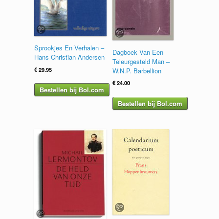
Sprookjes En Verhalen –
Dagboek Van Een
Hans Christian Andersen
Teleurgesteld Man –
€
29.95
W.N.P. Barbellion
€
24.00
Bestellen bij Bol.com
Bestellen bij Bol.com