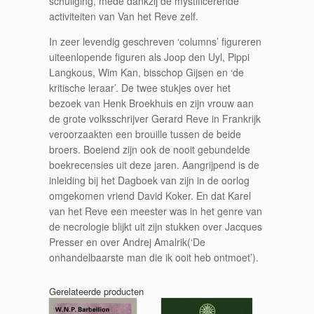
schuilging, mede dankzij de mystificerende
activiteiten van Van het Reve zelf.
In zeer levendig geschreven ‘columns’ figureren
uiteenlopende figuren als Joop den Uyl, Pippi
Langkous, Wim Kan, bisschop Gijsen en ‘de
kritische leraar’. De twee stukjes over het
bezoek van Henk Broekhuis en zijn vrouw aan
de grote volksschrijver Gerard Reve in Frankrijk
veroorzaakten een brouille tussen de beide
broers. Boeiend zijn ook de nooit gebundelde
boekrecensies uit deze jaren. Aangrijpend is de
inleiding bij het Dagboek van zijn in de oorlog
omgekomen vriend David Koker. En dat Karel
van het Reve een meester was in het genre van
de necrologie blijkt uit zijn stukken over Jacques
Presser en over Andrej Amalrik(‘De
onhandelbaarste man die ik ooit heb ontmoet’).
Gerelateerde producten