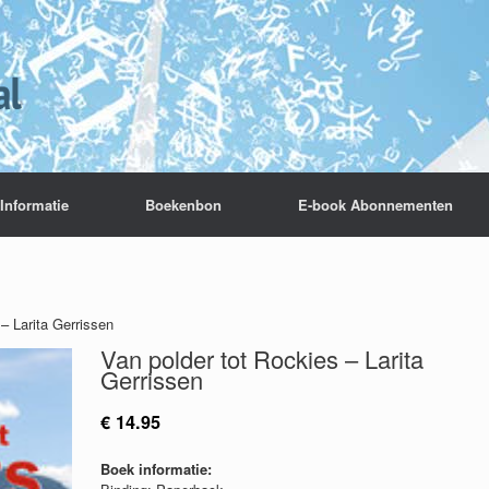
Informatie
Boekenbon
E-book Abonnementen
– Larita Gerrissen
Van polder tot Rockies – Larita
Gerrissen
€
14.95
Boek informatie: