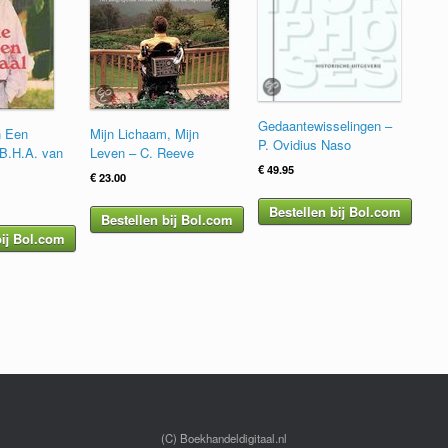
Gedaantewisselingen –
n Een
Mijn Lichaam, Mijn
P. Ovidius Naso
 B.H.A. van
Leven – C. Reeve
€
49.95
€
23.00
Bestellen bij Bol.com
Bestellen bij Bol.com
bij Bol.com
(C) Boekhandeldigitaal.nl