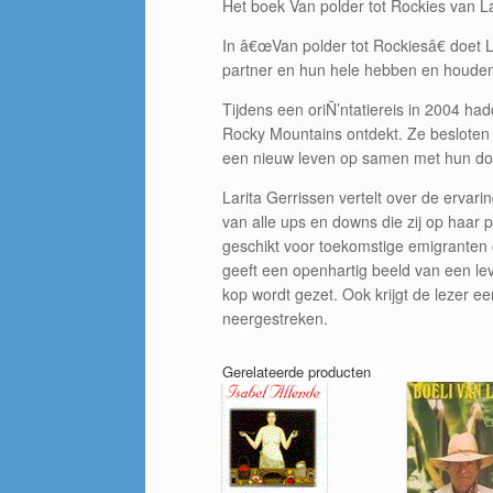
Het boek Van polder tot Rockies van La
In â€œVan polder tot Rockiesâ€ doet 
partner en hun hele hebben en houde
Tijdens een oriÑ’ntatiereis in 2004 ha
Rocky Mountains ontdekt. Ze besloten 
een nieuw leven op samen met hun doc
Larita Gerrissen vertelt over de ervari
van alle ups en downs die zij op haar 
geschikt voor toekomstige emigranten o
geeft een openhartig beeld van een lev
kop wordt gezet. Ook krijgt de lezer ee
neergestreken.
Gerelateerde producten