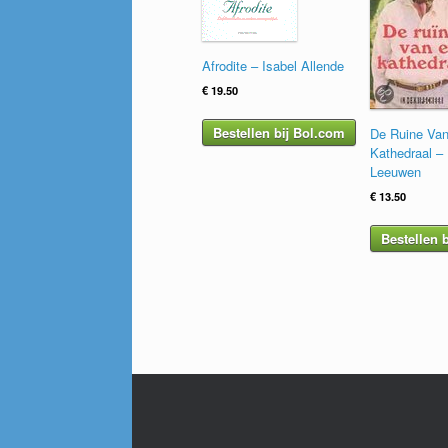
Afrodite – Isabel Allende
€
19.50
Bestellen bij Bol.com
De Ruine Va
Kathedraal –
Leeuwen
€
13.50
Bestellen 