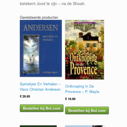
betekent Jood te zijn – na de Shoah.
Gerelateerde producten
Sprookjes En Verhalen –
Ontknoping In De
Hans Christian Andersen
Provence – P. Mayle
€
29.95
€
19.99
Bestellen bij Bol.com
Bestellen bij Bol.com