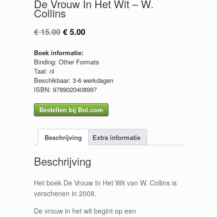
De Vrouw In Het Wit – W.
Collins
Oorspronkelijke
Huidige
€
15.00
€
5.00
prijs
prijs
was:
is:
Boek informatie:
€ 15.00.
€ 5.00.
Binding: Other Formats
Taal: nl
Beschikbaar: 3-6 werkdagen
ISBN: 9789020408997
Bestellen bij Bol.com
Beschrijving
Extra informatie
Beschrijving
Het boek De Vrouw In Het Wit van W. Collins is
verschenen in 2008.
De vrouw in het wit begint op een