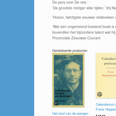
De pers over De reis :
‘De grootste reiziger aller tijden.’ Vrij 
‘Hoezo, twintigste-eeuwse reisboeken z
‘Wat een ongemeend boeiend boek is di
bovendien het bijzondere talent wat hij 
Provinciale Zeeuwse Courant
Gerelateerde producten
Calendarium 
Frans Hoppe
Het land van de wangen
€
24.54