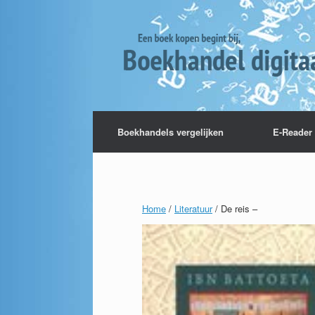
Boekhandels vergelijken
E-Reader 
Home
/
Literatuur
/ De reis –