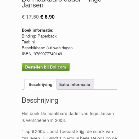
Jansen
Oorspronkelijke
Huidige
€
17.50
€
6.90
prijs
prijs
was:
is:
Boek informatie:
€ 17.50.
€ 6.90.
Binding: Paperback
Taal: nl
Beschikbaar: 3-6 werkdagen
ISBN: 9789077740149
Bestellen bij Bol.com
Beschrijving
Extra informatie
Beschrijving
Het boek De maakbare dader van Inge Jansen
is verschenen in 2008.
1 april 2004. Joost Toebast krijgt de schrik van
zijn leven. Hij vindt zijn vrouw bewusteloos op de