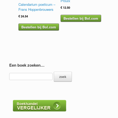
Proulx
Calendarium poeticum –
€
12.50
Frans Hoppenbrouwers
€
24.54
Bestellen bij Bol.com
Bestellen bij Bol.com
Een boek zoeken…