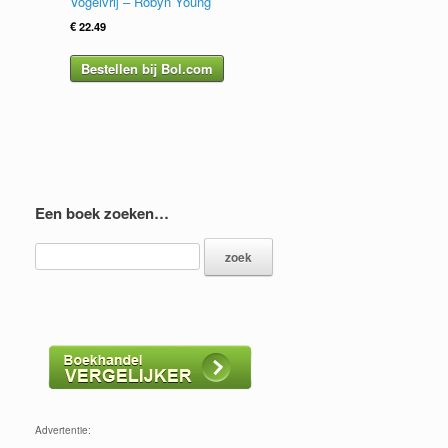
Vogelvrij – Robyn Young
€
22.49
Bestellen bij Bol.com
Een boek zoeken…
Advertentie: