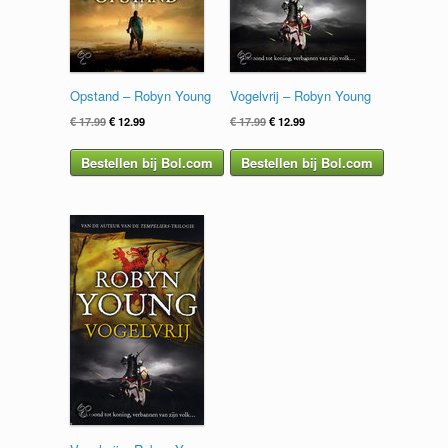
Opstand – Robyn Young
Vogelvrij – Robyn Young
Oorspronkelijke
Huidige
Oorspronkelijke
Huidige
€
17.99
€
12.99
€
17.99
€
12.99
prijs
prijs
prijs
prijs
was:
is:
was:
is:
Bestellen bij Bol.com
Bestellen bij Bol.com
€ 17.99.
€ 12.99.
€ 17.99.
€ 12.99.