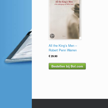
All the King’s Men –
Robert Penn Warren
€
29.90
Bestellen bij Bol.com