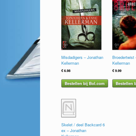
Misdadigers – Jonathan
Broedertwist
Kellerman
Kellerman
€
6.98
€
9.99
Bestellen bij Bol.com
Bestellen 
Skelet / deel Backcard 6
ex – Jonathan