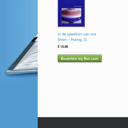
In de speeltuin van ons
leven – Huting, D.
€
13.00
Bestellen bij Bol.com