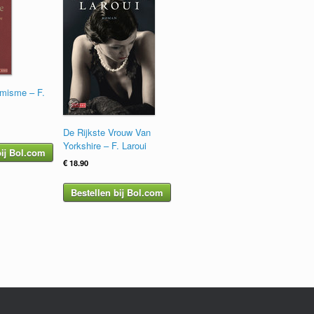
amisme – F.
nkelijke
uidige
De Rijkste Vrouw Van
ijs
Yorkshire – F. Laroui
:
bij Bol.com
5.00.
€
18.90
Bestellen bij Bol.com