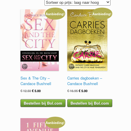
Aanbieding!
Aanbieding!
Sex & The City –
Carries dagboeken –
Candace Bushnell
Candace Bushnell
Oorspronkelijke
Huidige
Oorspronkelijke
Huidige
€
12.50
€
5.00
€
16.95
€
5.00
prijs
prijs
prijs
prijs
was:
is:
was:
is:
Bestellen bij Bol.com
Bestellen bij Bol.com
€ 12.50.
€ 5.00.
€ 16.95.
€ 5.00.
Aanbieding!