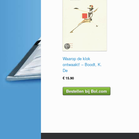
Waarop de klok
ontwaakt! – Boodt, K.
De
€
15.90
Bestellen bij Bol.com