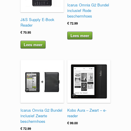
Icarus Omnia G2 Bundel
inclusief Rode
beschermhoes
J&S Supply E-Book
€
72.99
Reader
€
70.95
Lees meer
Lees meer
Icarus Omnia G2 Bundel
Kobo Aura – Zwart – e-
inclusief Zwarte
reader
beschermhoes
€
99.00
€
72.99