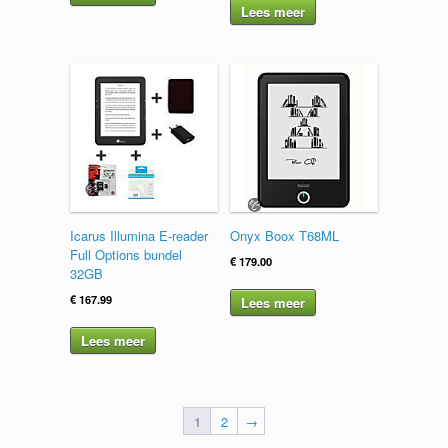
Lees meer
Icarus Illumina E-reader
Onyx Boox T68ML
Full Options bundel
€
179.00
32GB
€
167.99
Lees meer
Lees meer
1
2
→