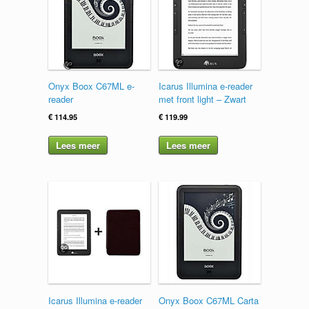
Onyx Boox C67ML e-
Icarus Illumina e-reader
reader
met front light – Zwart
€
114.95
€
119.99
Lees meer
Lees meer
Icarus Illumina e-reader
Onyx Boox C67ML Carta