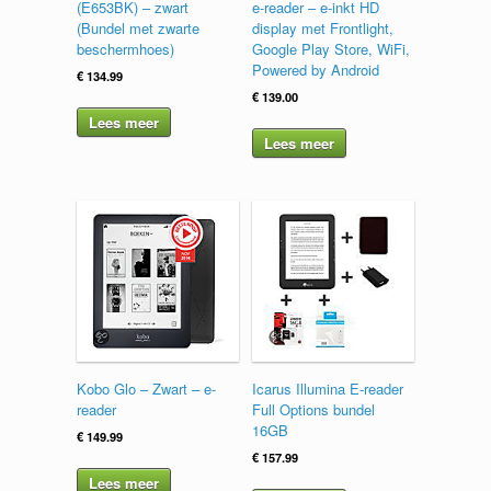
(E653BK) – zwart
e-reader – e-inkt HD
(Bundel met zwarte
display met Frontlight,
beschermhoes)
Google Play Store, WiFi,
Powered by Android
€
134.99
€
139.00
Lees meer
Lees meer
Kobo Glo – Zwart – e-
Icarus Illumina E-reader
reader
Full Options bundel
16GB
€
149.99
€
157.99
Lees meer