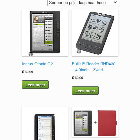
Icarus Omnia G2
Bullit E-Reader RHD430
– 4.3inch – Zwart
€
59.99
€
69.00
Lees meer
Lees meer