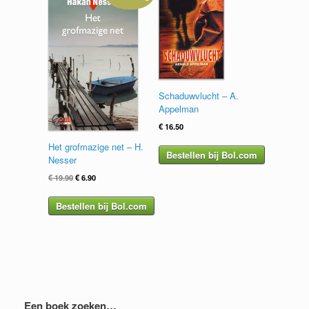
Schaduwvlucht – A.
Appelman
€
16.50
Het grofmazige net – H.
Bestellen bij Bol.com
Nesser
Oorspronkelijke
Huidige
€
19.90
€
6.90
prijs
prijs
was:
is:
Bestellen bij Bol.com
€ 19.90.
€ 6.90.
Een boek zoeken…