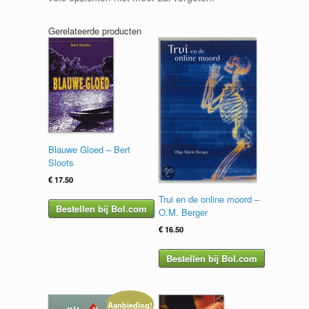
Gerelateerde producten
Blauwe Gloed – Bert
Sloots
€
17.50
Trui en de online moord –
Bestellen bij Bol.com
O.M. Berger
€
16.50
Bestellen bij Bol.com
Aanbieding!