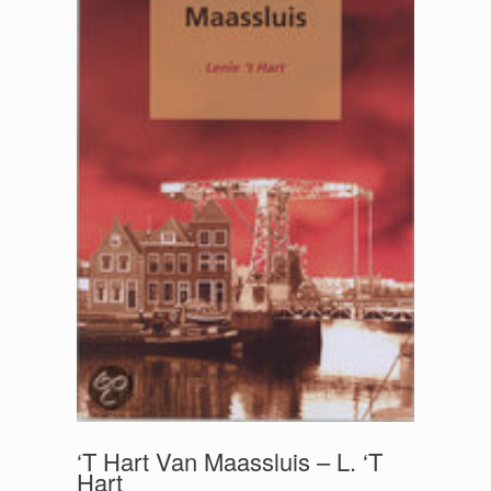
‘T Hart Van Maassluis – L. ‘T
Hart