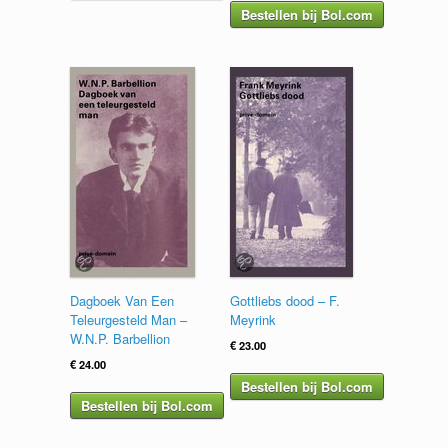
Bestellen bij Bol.com
Dagboek Van Een
Gottliebs dood – F.
Teleurgesteld Man –
Meyrink
W.N.P. Barbellion
€
23.00
€
24.00
Bestellen bij Bol.com
Bestellen bij Bol.com