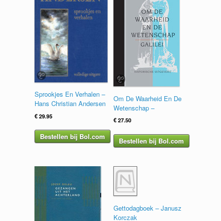
Sprookjes En Verhalen –
Om De Waarheid En De
Hans Christian Andersen
Wetenschap –
€
29.95
€
27.50
Bestellen bij Bol.com
Bestellen bij Bol.com
Gettodagboek – Janusz
Korczak