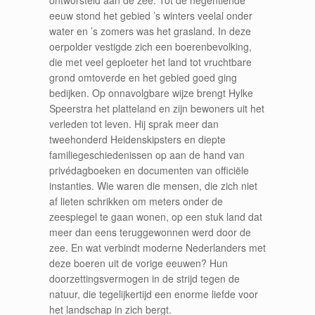
ontworsteld aan de zee. Tot de negentiende
eeuw stond het gebied ’s winters veelal onder
water en ’s zomers was het grasland. In deze
oerpolder vestigde zich een boerenbevolking,
die met veel geploeter het land tot vruchtbare
grond omtoverde en het gebied goed ging
bedijken. Op onnavolgbare wijze brengt Hylke
Speerstra het platteland en zijn bewoners uit het
verleden tot leven. Hij sprak meer dan
tweehonderd Heidenskipsters en diepte
familiegeschiedenissen op aan de hand van
privédagboeken en documenten van officiële
instanties. Wie waren die mensen, die zich niet
af lieten schrikken om meters onder de
zeespiegel te gaan wonen, op een stuk land dat
meer dan eens teruggewonnen werd door de
zee. En wat verbindt moderne Nederlanders met
deze boeren uit de vorige eeuwen? Hun
doorzettingsvermogen in de strijd tegen de
natuur, die tegelijkertijd een enorme liefde voor
het landschap in zich bergt.