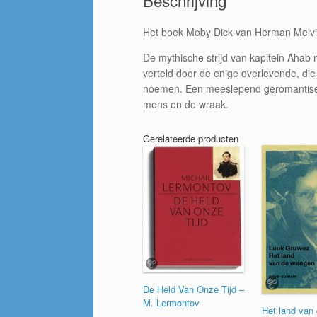
Beschrijving
Het boek Moby Dick van Herman Melvil
De mythische strijd van kapitein Ahab 
verteld door de enige overlevende, di
noemen. Een meeslepend geromantiseer
mens en de wraak.
Gerelateerde producten
De Held Van Onze Tijd –
M. Lermontov
Het land van