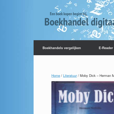
Boekhandels vergelijken
E-Reader 
Home
/
Literatuur
/ Moby Dick – Herman Me