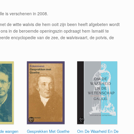
le is verschenen in 2008.
met de witte walvis die hem ooit zijn been heeft afgebeten wordt
e ons in de beroemde openingszin opdraagt hem Ismaël te
de encyclopedie van de zee, de walvisvaart, de potvis, de
 de wangen
Gesprekken Met Goethe
Om De Waarheid En De