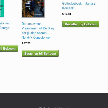
Gettodagboek – Janusz
Korczak
€
17.50
nis van
De Leeuw van
Bestellen bij Bol.com
 George
Vlaanderen, of De Slag
der gulden sporen –
Hendrik Conscience
nkelijke
uidige
ijs
€
27.75
:
bij Bol.com
5.00.
Bestellen bij Bol.com