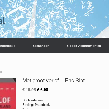
Informatie
Boekenbon
E-book Abonnementen
Slot
Met groot verlof – Eric Slot
Oorspronkelijke
Huidige
€
19.95
€
6.90
prijs
prijs
was:
is:
Boek informatie:
€ 19.95.
€ 6.90.
Binding: Paperback