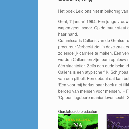
Het boek Leid ons niet in bekoring va
Gent, 7 januari 1994. Een jonge vrouw
wapen geen spoor. Op de muur staat e
haar hand.
Commissaris Callens van de Gentse rec
procureur Verbeckt ziet in deze zaak ee
zo eindelijk carrière te maken. Een ve
worden Callens en zijn team opnieuw met
één slachtoffer. Zelfs een oude bekend
Callens is een atypische flik. Schijnb
van een pitbull. Een debuut dat kan 
‘Een voor mij herkenbaar boek met flikk
beroep van mensen voor mensen.’ – F
‘Op een lugubere manier levensecht
Gerelateerde producten