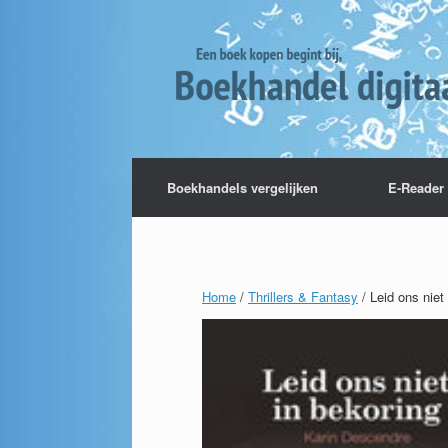
Boekhandels vergelijken
E-Reader 
Home
/
Thrillers & Fantasy
/ Leid ons niet