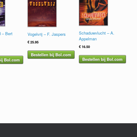
Schaduwvlucht – A.
 – Bert
Vogelvrij – F. Jaspers
Appelman
€
25.95
€
16.50
Bestellen bij Bol.com
Bestellen bij Bol.com
bij Bol.com