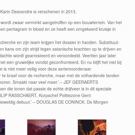
n Karin Descendre is verschenen in 2013.
 wordt zwaar verminkt aangetroffen op een bouwterrein. Van het
en pentagram in bloed en ze heeft een omgekeerd kruisje in
herche en zijn team krijgen het dossier in handen. Substituut-
n kans om zijn strijd tegen satanische krachten op te drijven en
rdachte wordt gearresteerd en veroordeeld. Veertien jaar later
 een gruwelijke vondst geconfronteerd. En nu blijft het niet bij
e is niet meer veilig voor deze seriemoordenaar.
aar te braaf voor de recherche, maar met de volhardende tanden
bekoren. Smaakt naar veel meer.’ – JEF GEERAERTS
en die tonen dat passie de echte drijfveer is in dit speciale
ILIP RASSCHAERT, Korpschef Politiezone Gent
. Geweldig debuut.’ – DOUGLAS DE CONINCK, De Morgen