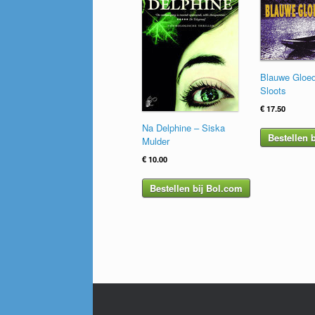
Blauwe Gloed
Sloots
€
17.50
Na Delphine – Siska
Bestellen 
Mulder
€
10.00
Bestellen bij Bol.com