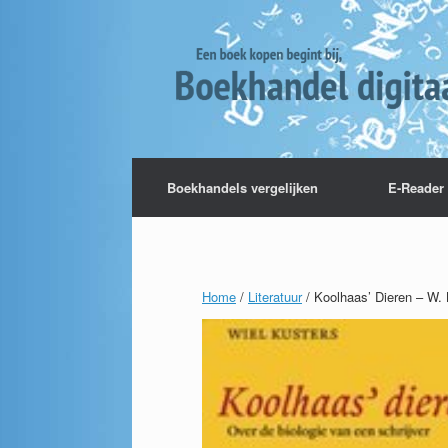
Boekhandels vergelijken
E-Reader 
Home
/
Literatuur
/ Koolhaas’ Dieren – W.