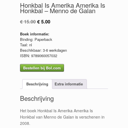
Honkbal Is Amerika Amerika Is
Honkbal – Menno de Galan
Oorspronkelijke
Huidige
€
15.00
€
5.00
prijs
prijs
was:
is:
Boek informatie:
€ 15.00.
€ 5.00.
Binding: Paperback
Taal: nl
Beschikbaar: 3-6 werkdagen
ISBN: 9789060057032
Bestellen bij Bol.com
Beschrijving
Extra informatie
Beschrijving
Het boek Honkbal Is Amerika Amerika Is
Honkbal van Menno de Galan is verschenen in
2008.