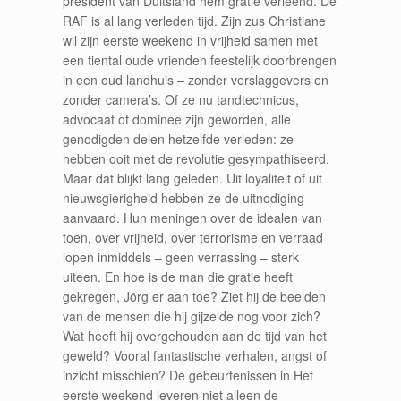
president van Duitsland hem gratie verleend. De
RAF is al lang verleden tijd. Zijn zus Christiane
wil zijn eerste weekend in vrijheid samen met
een tiental oude vrienden feestelijk doorbrengen
in een oud landhuis – zonder verslaggevers en
zonder camera’s. Of ze nu tandtechnicus,
advocaat of dominee zijn geworden, alle
genodigden delen hetzelfde verleden: ze
hebben ooit met de revolutie gesympathiseerd.
Maar dat blijkt lang geleden. Uit loyaliteit of uit
nieuwsgierigheid hebben ze de uitnodiging
aanvaard. Hun meningen over de idealen van
toen, over vrijheid, over terrorisme en verraad
lopen inmiddels – geen verrassing – sterk
uiteen. En hoe is de man die gratie heeft
gekregen, Jörg er aan toe? Ziet hij de beelden
van de mensen die hij gijzelde nog voor zich?
Wat heeft hij overgehouden aan de tijd van het
geweld? Vooral fantastische verhalen, angst of
inzicht misschien? De gebeurtenissen in Het
eerste weekend leveren niet alleen de