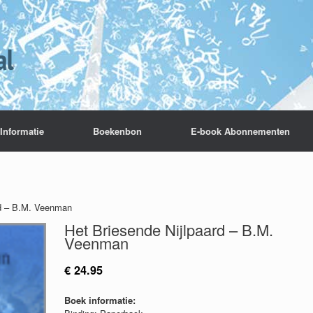
Informatie
Boekenbon
E-book Abonnementen
rd – B.M. Veenman
Het Briesende Nijlpaard – B.M.
Veenman
€
24.95
Boek informatie: