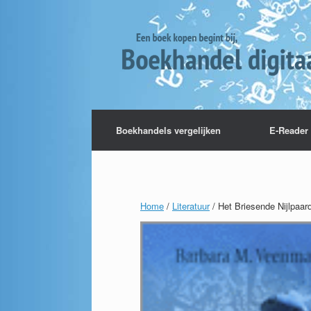
Boekhandels vergelijken
E-Reader 
Home
/
Literatuur
/ Het Briesende Nijlpaa