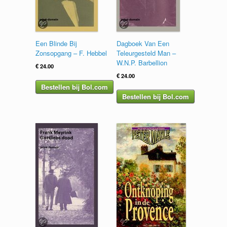
Een Blinde Bij
Dagboek Van Een
Zonsopgang – F. Hebbel
Teleurgesteld Man –
W.N.P. Barbellion
€
24.00
€
24.00
Bestellen bij Bol.com
Bestellen bij Bol.com