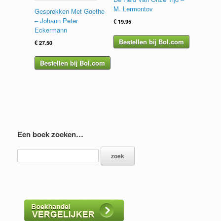
M. Lermontov
Gesprekken Met Goethe
– Johann Peter
€
19.95
Eckermann
Bestellen bij Bol.com
€
27.50
Bestellen bij Bol.com
Een boek zoeken…