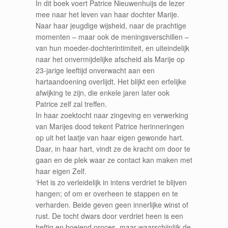
In dit boek voert Patrice Nieuwenhuijs de lezer
mee naar het leven van haar dochter Marije.
Naar haar jeugdige wijsheid, naar de prachtige
momenten – maar ook de meningsverschillen –
van hun moeder-dochterintimiteit, en uiteindelijk
naar het onvermijdelijke afscheid als Marije op
23-jarige leeftijd onverwacht aan een
hartaandoening overlijdt. Het blijkt een erfelijke
afwijking te zijn, die enkele jaren later ook
Patrice zelf zal treffen.
In haar zoektocht naar zingeving en verwerking
van Marijes dood tekent Patrice herinneringen
op uit het laatje van haar eigen gewonde hart.
Daar, in haar hart, vindt ze de kracht om door te
gaan en de plek waar ze contact kan maken met
haar eigen Zelf.
‘Het is zo verleidelijk in intens verdriet te blijven
hangen; of om er overheen te stappen en te
verharden. Beide geven geen innerlijke winst of
rust. De tocht dwars door verdriet heen is een
heftig en boeiend proces, maar waarschijnlijk de