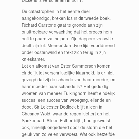
De catastrophen in het eerste deel
aangekondigd, breken los in dit tweede boek.
Richard Carstone gaat te gronde aan zijn
onuitroeibare verwachting dat het proces hem
ooit te paard zal helpen. Zijn dappere vrouwtje
deelt zijn lot. Meneer Jarndyce lijdt voortdurend
onder oostenwind en trekt zich terug in zijn
knieskamer.
Lot en afkomst van Ester Summerson komen
eindelijk tot verschrikkelijke klaarheid. Is er niet
gezegd dat zij de schande van haar moeder, en
haar moeder háár schande is? Het geduldig
wroeten van meneer Tulkinghorn heeft eindelijk
succes, een succes van wroeging, ellende en
dood. Sir Leicester Dedlock blijft alleen in
Chesney Wold, waar de regen klettert op het
Spokenpad. Alleen Esther blijft, hoe gekwetst
ook, innerlijk ongedeerd door de storm die het
geluk van zo velen verwoest. Wat ook hetzelfde