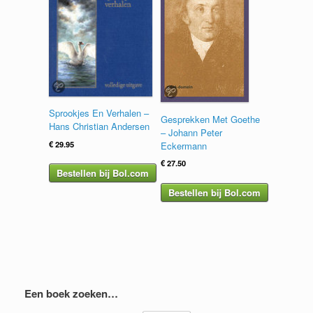
Sprookjes En Verhalen –
Gesprekken Met Goethe
Hans Christian Andersen
– Johann Peter
€
29.95
Eckermann
€
27.50
Bestellen bij Bol.com
Bestellen bij Bol.com
Een boek zoeken…