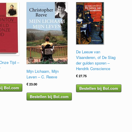
De Leeuw van
Vlaanderen, of De Slag
Onze Tijd –
der gulden sporen –
v
Hendrik Conscience
Mijn Lichaam, Mijn
€
27.75
Leven – C. Reeve
€
23.00
bij Bol.com
Bestellen bij Bol.com
Bestellen bij Bol.com