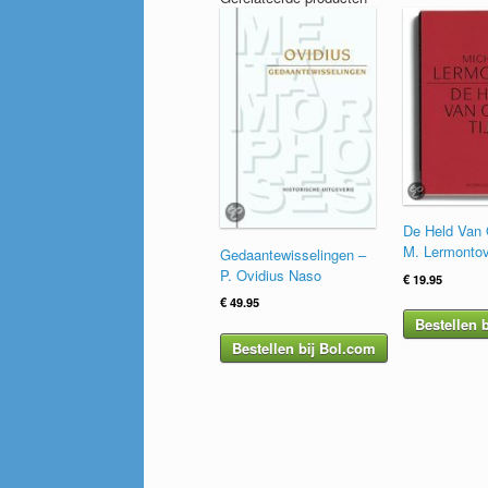
De Held Van 
M. Lermonto
Gedaantewisselingen –
P. Ovidius Naso
€
19.95
€
49.95
Bestellen 
Bestellen bij Bol.com