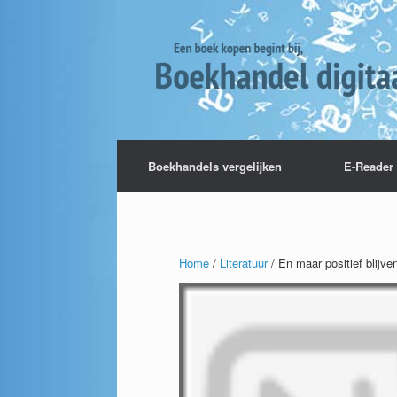
Boekhandels vergelijken
E-Reader 
Home
/
Literatuur
/ En maar positief blijve