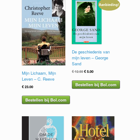
Aanbieding!
De geschiedenis van
mijn leven – George
Sand
Oorspronkelijke
Huidige
€
12.50
€
5.00
Mijn Lichaam, Mijn
prijs
prijs
Leven – C. Reeve
was:
is:
Bestellen bij Bol.com
€
23.00
€ 12.50.
€ 5.00.
Bestellen bij Bol.com