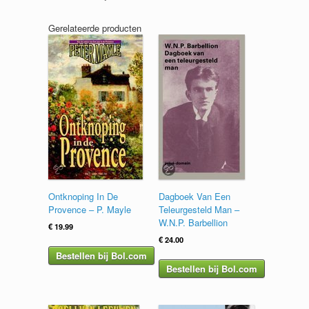
Gerelateerde producten
Ontknoping In De
Dagboek Van Een
Provence – P. Mayle
Teleurgesteld Man –
W.N.P. Barbellion
€
19.99
€
24.00
Bestellen bij Bol.com
Bestellen bij Bol.com