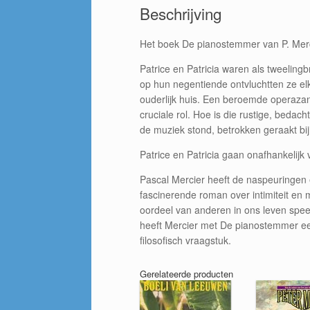
Beschrijving
Het boek De pianostemmer van P. Merc
Patrice en Patricia waren als tweeling
op hun negentiende ontvluchtten ze elk
ouderlijk huis. Een beroemde operaza
cruciale rol. Hoe is die rustige, bedac
de muziek stond, betrokken geraakt b
Patrice en Patricia gaan onafhankelijk
Pascal Mercier heeft de naspeuringen e
fascinerende roman over intimiteit en m
oordeel van anderen in ons leven spee
heeft Mercier met De pianostemmer e
filosofisch vraagstuk.
Gerelateerde producten