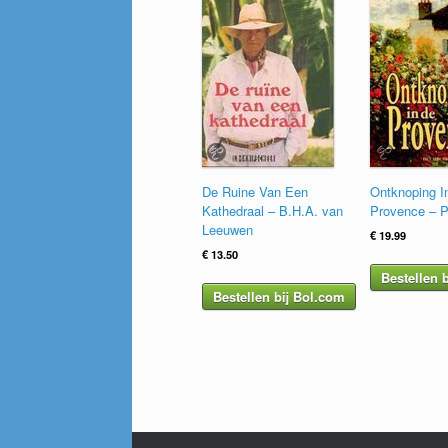
De Ruine Van Een
Ontknoping I
Kathedraal – B.H.A. van
Provence – P
Leeuwen
€
19.99
€
13.50
Bestellen 
Bestellen bij Bol.com