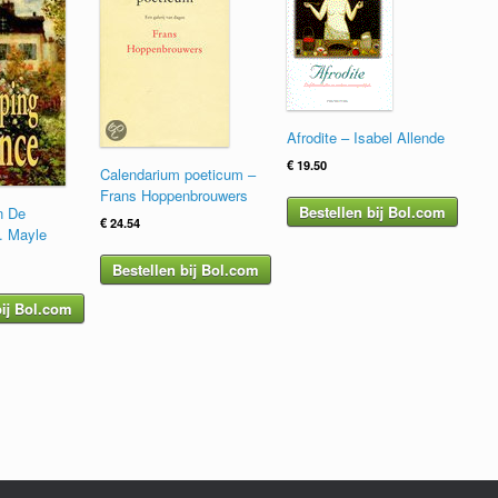
Afrodite – Isabel Allende
€
19.50
Calendarium poeticum –
Frans Hoppenbrouwers
Bestellen bij Bol.com
n De
€
24.54
. Mayle
Bestellen bij Bol.com
bij Bol.com