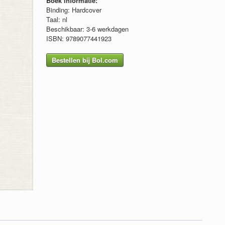
Boek informatie:
€ 16.50.
€ 5.00.
Binding: Hardcover
Taal: nl
Beschikbaar: 3-6 werkdagen
ISBN: 9789077441923
Bestellen bij Bol.com