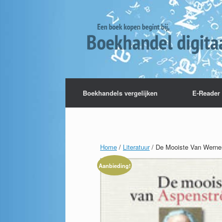
Boekhandels vergelijken
E-Reader 
Home
/
Literatuur
/ De Mooiste Van Werne
Aanbieding!