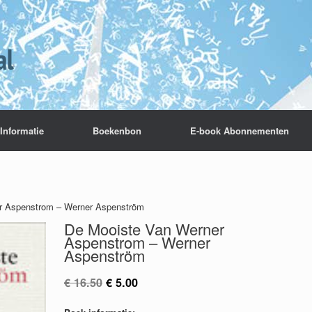
Informatie
Boekenbon
E-book Abonnementen
r Aspenstrom – Werner Aspenström
De Mooiste Van Werner
Aspenstrom – Werner
Aspenström
Oorspronkelijke
Huidige
€
16.50
€
5.00
prijs
prijs
was:
is: