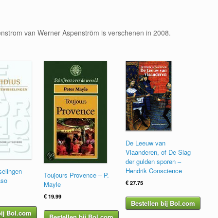
nstrom van Werner Aspenström is verschenen in 2008.
De Leeuw van
Vlaanderen, of De Slag
der gulden sporen –
Hendrik Conscience
elingen –
Toujours Provence – P.
aso
€
27.75
Mayle
€
19.99
Bestellen bij Bol.com
bij Bol.com
Bestellen bij Bol.com