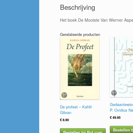
Beschrijving
Het boek De Mooiste Van Werner Aspe
Gerelateerde producten
Gedaantewiss
De profeet – Kahlil
P. Ovidius N
Gibran
€
49.95
€
8.90
Bestellen 
Bestellen bij Bol.com