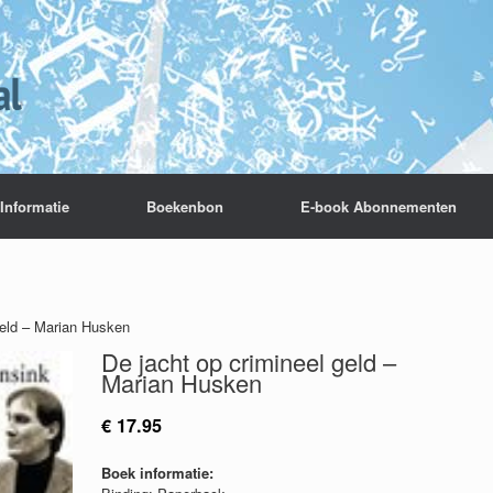
Informatie
Boekenbon
E-book Abonnementen
geld – Marian Husken
De jacht op crimineel geld –
Marian Husken
€
17.95
Boek informatie: