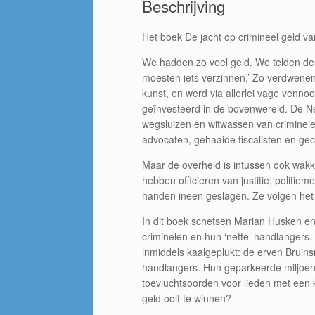
Beschrijving
Het boek De jacht op crimineel geld v
We hadden zo veel geld. We telden de b
moesten iets verzinnen.’ Zo verdwenen 
kunst, en werd via allerlei vage venno
geïnvesteerd in de bovenwereld. De Ne
wegsluizen en witwassen van criminele 
advocaten, gehaaide fiscalisten en g
Maar de overheid is intussen ook wakk
hebben officieren van justitie, polit
handen ineen geslagen. Ze volgen het 
In dit boek schetsen Marian Husken en
criminelen en hun ‘nette’ handlangers
inmiddels kaalgeplukt: de erven Brui
handlangers. Hun geparkeerde miljoene
toevluchtsoorden voor lieden met een kof
geld ooit te winnen?