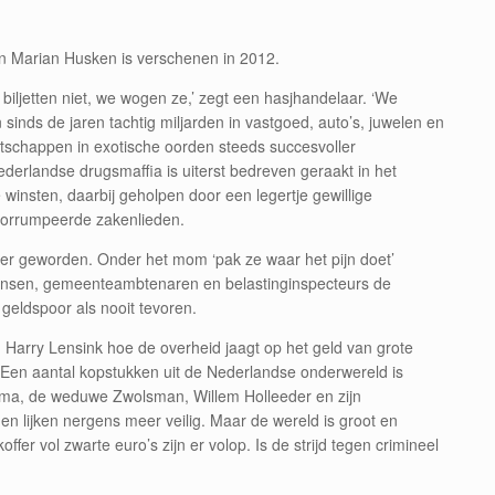
an Marian Husken is verschenen in 2012.
iljetten niet, we wogen ze,’ zegt een hasjhandelaar. ‘We
sinds de jaren tachtig miljarden in vastgoed, auto’s, juwelen en
otschappen in exotische oorden steeds succesvoller
derlandse drugsmaffia is uiterst bedreven geraakt in het
winsten, daarbij geholpen door een legertje gewillige
ecorrumpeerde zakenlieden.
er geworden. Onder het mom ‘pak ze waar het pijn doet’
iemensen, gemeenteambtenaren en belastinginspecteurs de
geldspoor als nooit tevoren.
 Harry Lensink hoe de overheid jaagt op het geld van grote
. Een aantal kopstukken uit de Nederlandse onderwereld is
nsma, de weduwe Zwolsman, Willem Holleeder en zijn
n lijken nergens meer veilig. Maar de wereld is groot en
fer vol zwarte euro’s zijn er volop. Is de strijd tegen crimineel