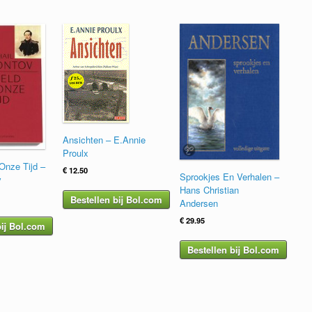
Ansichten – E.Annie
Proulx
Onze Tijd –
€
12.50
Sprookjes En Verhalen –
v
Hans Christian
Bestellen bij Bol.com
Andersen
€
29.95
bij Bol.com
Bestellen bij Bol.com