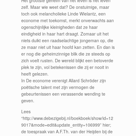
Het grootste geheim van het leven is het leven
zelf. Maar wie weet dat? De onstuimige, maar
toch ook melancholieke Linde Wielantz, een
econome met toekomst, merkt onverwachts aan
ogenschijnlijke kleinigheden dat ze haar
eindigheid in haar hart draagt. Zomaar uit het
niets duikt een raadselachtige jongeman op, die
ze maar niet uit haar hoofd kan zetten. En dan is
er nog die geheimzinnige blik die ze steeds op
zich voelt rusten. De wereld blijkt een betoverde
plek te zijn, vol betekenissen die zij er nooit in
heeft gelezen.
In De econome verenigt Allard Schröder zijn
poëtische talent met zijn vermogen de
gebeurtenissen een verassende wending te
geven.
Lees
“http://www.debezigebij.nl/boekboek/show/id=12
9017&mode=edit&update_entity=106999” hier;
de toespraak van A.F.Th. van der Heijden bij de